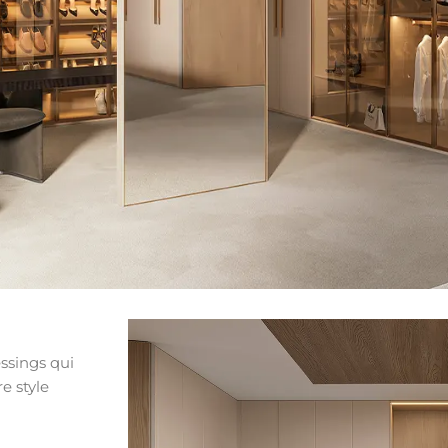
ssings qui
e style