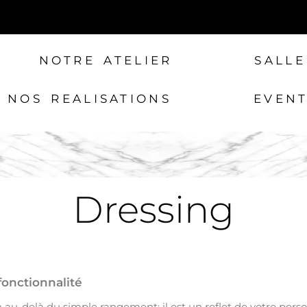
NOTRE ATELIER
SALLE
NOS REALISATIONS
EVEN
Dressing
fonctionnalité
 au-delà du simple rangement; il est un reflet de votre person